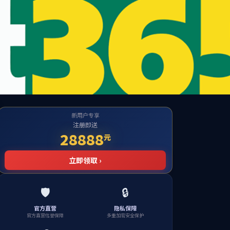
人团队
学术创新团队
专业认证专栏