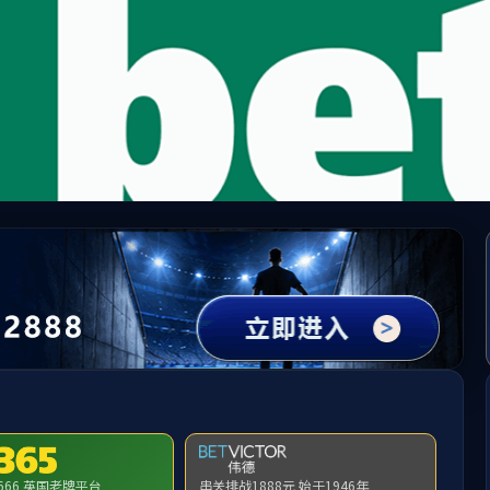
best365英国体育在线(中文)有限公司
学院概况
党建引领
人才培养
教书育