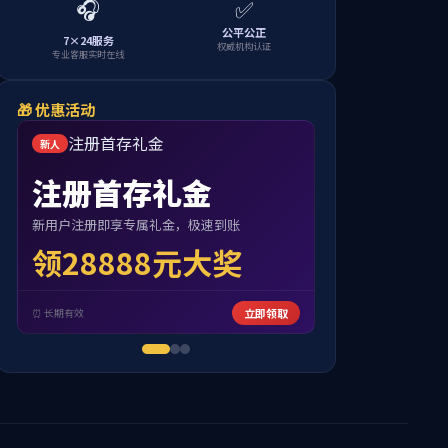
工作动态
工会教代会
学学院 软件学院
生公示如下：于
同志预备党员
育在线计算机与信