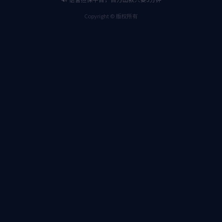
)本科生党支部支部委员会研究，拟于近期讨论彭洁、姜林、刘韬、王瑛四名
，女，汉族，2004年1月出生，重...
智慧农业促乡村振兴”师生党支部关于李海波等3名预备
施细则》有关规定，经本人申请，党支部征求党员群众意见，“智慧农业促乡
铭三位同志转正问题。现将三位同志基本情况面向全院师生公示如下：李
23级软件工程专业研究...
计科（普通）本科生党支部关于确定周玮同志为发展对
培养考察，在听取党小组、培养联系人、党员和群众意见的基础上，经党
展对象备案制度进行公示，公示期为2025年11月11日-16日。如有意