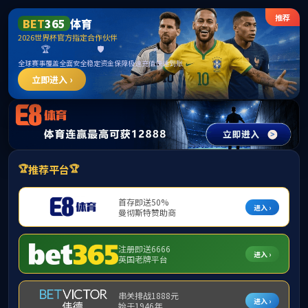
******
best365英国体育在线(中文)有限公司
党务公开
首页
党建引领
党务公开
正文
>
>
>
>
计算机与信息科学学院 软件学院研究生
第四党支部关于袁江等2名预备党员转
正的公示