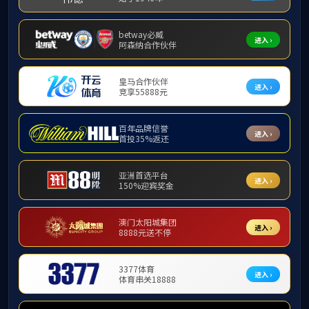
2025-11-17 17:15
作者：
审核：
浏览：
次
计算机与信息科学学院 软件学院
2025年博士研究生中期检查公告
序号
学号
年级
姓名
专业
计算机科学与技
面向
1
012022321000312
2022
赵稳稳
术